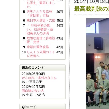
2014年10月18
ら訴え、緊張しまし
た。
最高裁判決の
天狗さんと反原発
5
46回
「官邸前」行動
東日本大震災・支援
6
45回
「 非核平和の集
7
44回
い」 拉致被害・蓮
池薫さんの講演
危険な府道に歩道設
8
43回
置 要望
念願の道路改修
9
42回
りんくう公園のトイ
10
42回
レ改善へ
最近のコメント
2014年05月06日
がんばれ！北村みきさん
by 小宮るみ子
2012年10月23日
面白味のない人
by 中原 あきら
QRコード