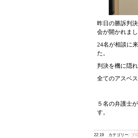
昨日の勝訴判決
会が開かれまし
24
名が相談に
た。
判決を機に隠れ
全てのアスベス
５名の弁護士が
す。
22:19
カテゴリー:
ブ