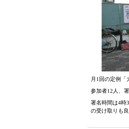
月
1
回の定例「
参加者
12
人、
署名時間は
4
時
の受け取りも良