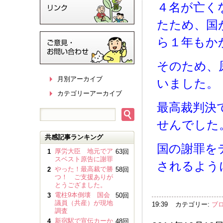
４名が亡く
たため、国
ら１年もか
そのため、
月別アーカイブ
いました。
カテゴリーアーカイブ
最高裁判決
せんでした
共感記事ランキング
国の謝罪を
厚労大臣 地元でア
1
63回
スベスト原告に謝罪
されるよう
やった！最高裁で勝
2
58回
つ！ ご支援ありが
とうござました。
電柱9本倒壊 国会
3
50回
議員（共産）が現地
19:39
カテゴリー:
ブ
調査
新宿駅で宣伝カーか
4
48回