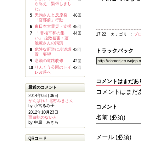
ら訴え、緊張しまし
た。
天狗さんと反原発
5
46回
「官邸前」行動
東日本大震災・支援
6
45回
「 非核平和の集
7
44回
17:22
カテゴリー:
ブ
い」 拉致被害・蓮
池薫さんの講演
危険な府道に歩道設
8
43回
トラックバック
置 要望
念願の道路改修
9
42回
りんくう公園のトイ
10
42回
レ改善へ
コメントはまだあ
最近のコメント
コメントはまだ
2014年05月06日
がんばれ！北村みきさん
by 小宮るみ子
コメント
2012年10月23日
名前
(必須)
面白味のない人
by 中原 あきら
メール
(必須)
QRコード