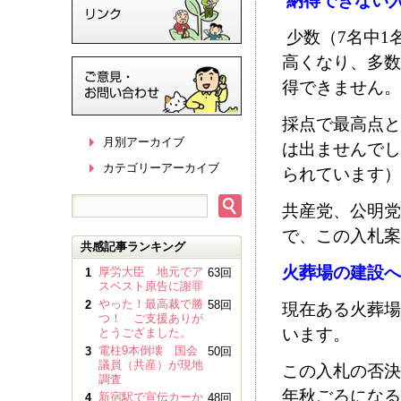
納得できない
少数（
7
名中
1
高くなり、多数
得できません。
採点で最高点と
月別アーカイブ
は出ませんでし
カテゴリーアーカイブ
られています）
共産党、公明党
で、この入札案
共感記事ランキング
火葬場の建設へ
厚労大臣 地元でア
1
63回
スベスト原告に謝罪
やった！最高裁で勝
2
58回
現在ある火葬場
つ！ ご支援ありが
います。
とうござました。
電柱9本倒壊 国会
3
50回
議員（共産）が現地
この入札の否決
調査
年秋ごろになる
新宿駅で宣伝カーか
4
48回