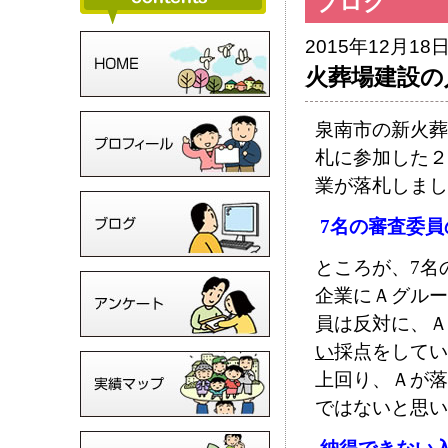
ブログ
2015年12月18
火葬場建設の
泉南市の新火葬
札に参加した２
業が落札しまし
7
名の審査委員
ところが、
7
名
企業にＡグルー
員は反対に、Ａ
い
採点をしてい
上回り、Ａが落
ではないと思い