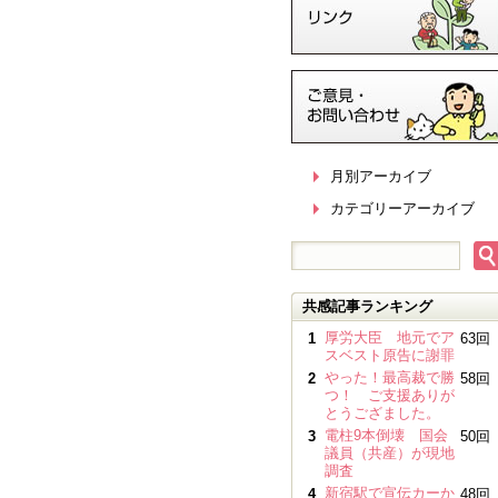
月別アーカイブ
カテゴリーアーカイブ
共感記事ランキング
厚労大臣 地元でア
1
63回
スベスト原告に謝罪
やった！最高裁で勝
2
58回
つ！ ご支援ありが
とうござました。
電柱9本倒壊 国会
3
50回
議員（共産）が現地
調査
新宿駅で宣伝カーか
4
48回