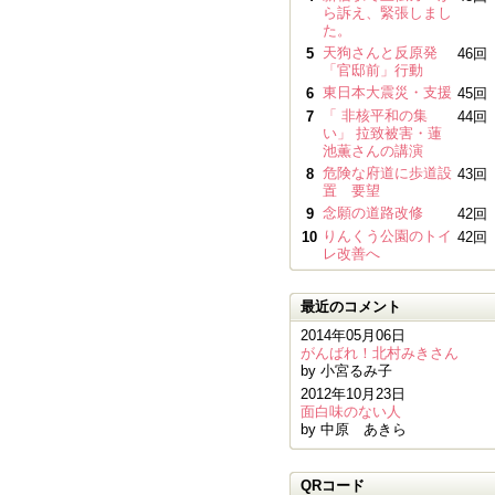
ら訴え、緊張しまし
た。
天狗さんと反原発
5
46回
「官邸前」行動
東日本大震災・支援
6
45回
「 非核平和の集
7
44回
い」 拉致被害・蓮
池薫さんの講演
危険な府道に歩道設
8
43回
置 要望
念願の道路改修
9
42回
りんくう公園のトイ
10
42回
レ改善へ
最近のコメント
2014年05月06日
がんばれ！北村みきさん
by 小宮るみ子
2012年10月23日
面白味のない人
by 中原 あきら
QRコード