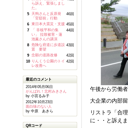
ら訴え、緊張しまし
た。
天狗さんと反原発
5
46回
「官邸前」行動
東日本大震災・支援
6
45回
「 非核平和の集
7
44回
い」 拉致被害・蓮
池薫さんの講演
危険な府道に歩道設
8
43回
置 要望
念願の道路改修
9
42回
りんくう公園のトイ
10
42回
レ改善へ
最近のコメント
2014年05月06日
午後から労働者
がんばれ！北村みきさん
by 小宮るみ子
大企業の内部留
2012年10月23日
面白味のない人
by 中原 あきら
リストラ「合理
に・・と訴えま
QRコード