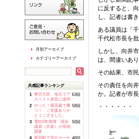
に反すると、向
し、記者は書き
ある議員は「千
千代松市長を批
月別アーカイブ
しかし、向井市
カテゴリーアーカイブ
は、間違いあり
その結果、市民
その責任を向井
共感記事ランキング
か。記者が市長
厚労大臣 地元でア
1
63回
スベスト原告に謝罪
やった！最高裁で勝
2
58回
・・・・・・
つ！ ご支援ありが
とうござました。
電柱9本倒壊 国会
3
50回
議員（共産）が現地
調査
新宿駅で宣伝カーか
4
48回