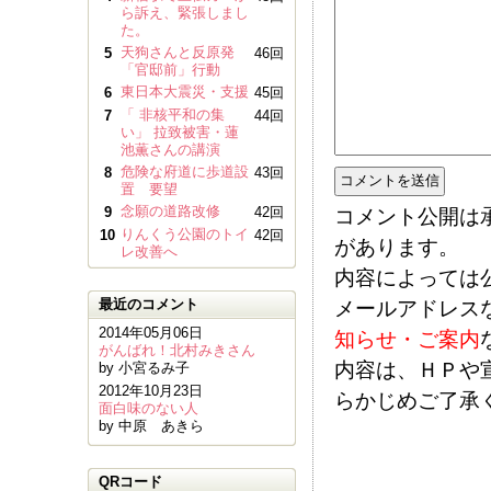
ら訴え、緊張しまし
た。
天狗さんと反原発
5
46回
「官邸前」行動
東日本大震災・支援
6
45回
「 非核平和の集
7
44回
い」 拉致被害・蓮
池薫さんの講演
危険な府道に歩道設
8
43回
置 要望
念願の道路改修
9
42回
コメント公開は
りんくう公園のトイ
10
42回
があります。
レ改善へ
内容によっては
最近のコメント
メールアドレス
2014年05月06日
知らせ・ご案内
がんばれ！北村みきさん
内容は、ＨＰや
by 小宮るみ子
2012年10月23日
らかじめご了承
面白味のない人
by 中原 あきら
QRコード