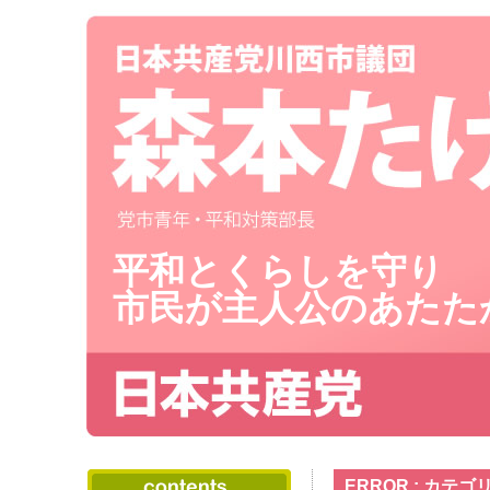
平和とくらしを守り
市民が主人公のあたた
ERROR : カ