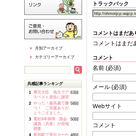
トラックバック
コメントはまだあ
コメントはまだ
月別アーカイブ
カテゴリーアーカイブ
コメント
名前
(必須)
共感記事ランキング
メール
(必須)
厚労大臣 地元でア
1
63回
スベスト原告に謝罪
やった！最高裁で勝
2
58回
Webサイト
つ！ ご支援ありが
とうござました。
電柱9本倒壊 国会
3
50回
議員（共産）が現地
コメント
調査
新宿駅で宣伝カーか
4
48回